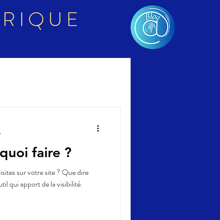
ERIQUE
e
quoi faire ?
sites sur votre site ? Que dire
g est un outil qui apport de la visibilité.