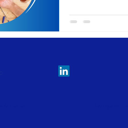
0​
ue de cookies
Politique de con
© 2026 par SOLEM