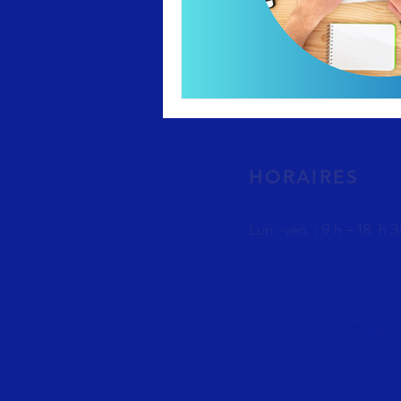
HORAIRES
Lun.-ven. : 9 h - 18 h​ 3
Politiq